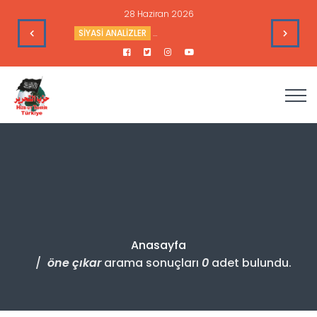
28 Haziran 2026
e Toplantısı - 9 Haziran 2026
SİYASİ ANALİZLER
Sudan’daki Durum ve Amerika’nın Hedef
Anasayfa
öne çıkar
arama sonuçları
0
adet bulundu.