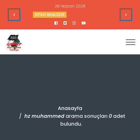
28 Haziran 2026
e Toplantısı - 9 Haziran 2026
SİYASİ ANALİZLER
Sudan’daki Durum ve Amerika’nın Hedef
Anasayfa
hz muhammed
arama sonuçları
0
adet
bulundu.