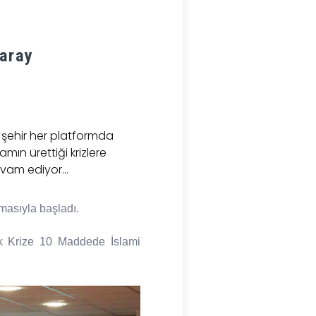
aray
r şehir her platformda
mın ürettiği krizlere
vam ediyor...
masıyla başladı.
k Krize 10 Maddede İslami