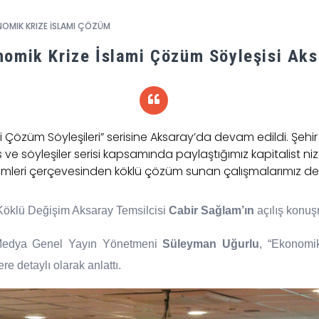
OMIK KRIZE İSLAMI ÇÖZÜM
nomik Krize İslami Çözüm Söyleşisi Aks
i Çözüm Söyleşileri” serisine Aksaray’da devam edildi. Şehi
ve söyleşiler serisi kapsamında paylaştığımız kapitalist niza
ümleri çerçevesinden köklü çözüm sunan çalışmalarımız de
Köklü Değişim Aksaray Temsilcisi
Cabir Sağlam’ın
açılış konuş
Medya Genel Yayın Yönetmeni
Süleyman Uğurlu
, “Ekonomi
e detaylı olarak anlattı.