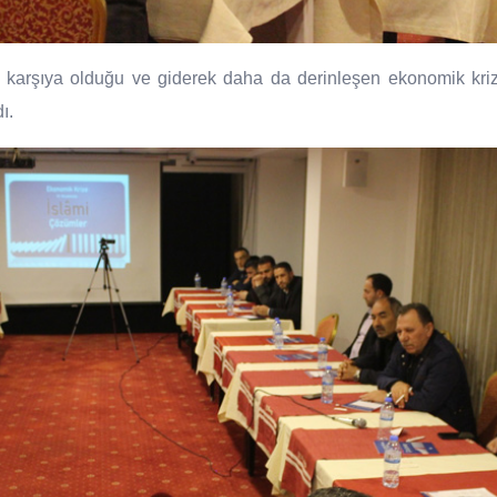
 karşıya olduğu ve giderek daha da derinleşen ekonomik kriz
ı.