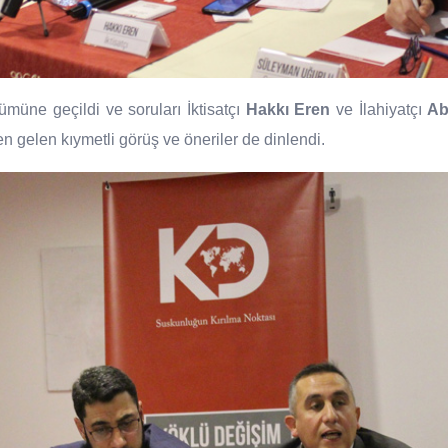
üne geçildi ve soruları İktisatçı
Hakkı Eren
ve İlahiyatçı
Ab
 gelen kıymetli görüş ve öneriler de dinlendi.