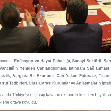
mında; “
Enflasyon ve Hayat Pahalılığı, Sanayi Sektörü, Sana
vancılığın Yeniden Canlandırılması, İstihdam Sağlanması v
tsizlik, Vergisiz Bir Ekonomi, Can Yakan Faturalar, Ticar
ruf Tedbirleri, Uluslararası Kurumlar ve Anlaşmaların İptali
nda Türkiye’yi de kasıp kavuran ekonomik krizin en büyük sor
klerle ortaya koyuldu.