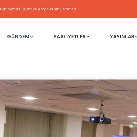
DEĞERLENDİRME
Haftalık Değerlendirme Toplantısı - 21 Temmuz 2026
GÜNDEM
FAALİYETLER
YAYINLAR