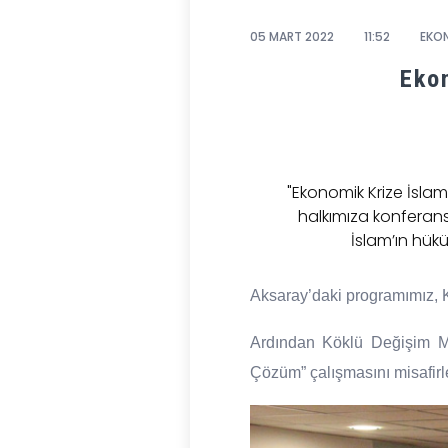
05 MART 2022
11:52
EKON
Eko
"Ekonomik Krize İslam
halkımıza konferans 
İslam’ın hük
Aksaray’daki programımız, 
Ardından Köklü Değişim 
Çözüm” çalışmasını misafirler