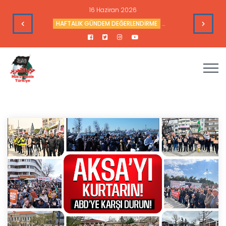
16 Haziran 2026
leri
HAFTALIK GÜNDEM DEĞERLENDİRME
Haftalık Değerlendir