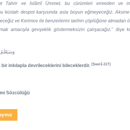
ut Tahrir ve İslâmî Ümmet, bu cürümleri emreden ve in
bu küstah despot karşısında asla boyun eğmeyeceğiz. Aksine
eğiz ve Kerimov ile benzerlerini tarihin çöplüğüne atmadan ö
rmak amacıyla gevşeklik göstermeksizin çalışacağız.
" diye k
وَسَيَعْلَمُ 
[
Şuarâ
227]
ir inkılapla devrileceklerini bileceklerdir.
smi Sözcülüğü
ayınız