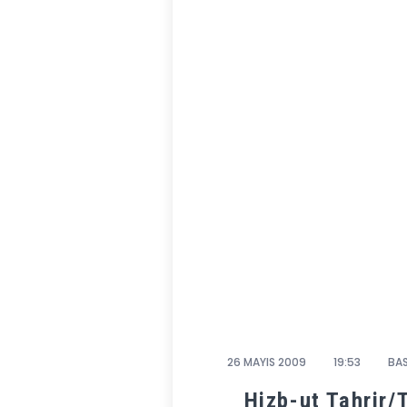
26 MAYIS 2009
19:53
BAS
Hizb-ut Tahrir/