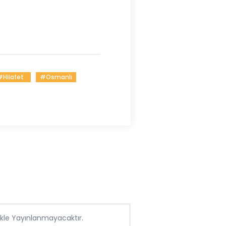
#hilafet
#osmanlı