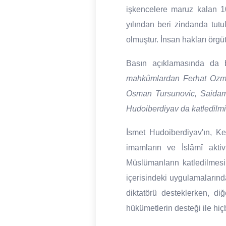
işkencelere maruz kalan 1
yılından beri zindanda tut
olmuştur. İnsan hakları örgü
Basın açıklamasında da b
mahkûmlardan Ferhat Ozma
Osman Tursunovic, Saidamin
Hudoiberdiyav da katledilmiş
İsmet Hudoiberdiyav'ın, Ke
imamların ve İslâmî aktivi
Müslümanların katledilmesi
içerisindeki uygulamalarınd
diktatörü desteklerken, diğ
hükümetlerin desteği ile hiçb