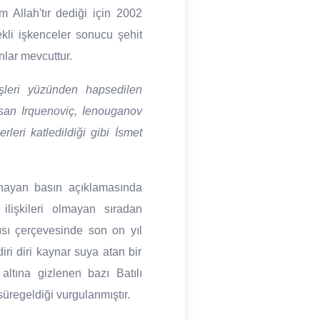
 Allah'tır dediği için 2002
kli işkenceler sonucu şehit
nlar mevcuttur.
leri yüzünden hapsedilen
an Irquenoviç, Ienouganov
eri katledildiği gibi İsmet
kınayan basın açıklamasında
 ilişkileri olmayan sıradan
ısı çerçevesinde son on yıl
ri diri kaynar suya atan bir
 altına gizlenen bazı Batılı
süregeldiği vurgulanmıştır.