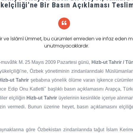
kelçiliği'ne Bir Basın Açıklaması Teslim
rir ve İslâmî Ümmet, bu cürümleri emreden ve infaz eden mü
unutmayacaklardır.
-muvâfık M. 25 Mayıs 2009 Pazartesi günü,
Hizb-ut Tahrir / Tür
kelçiliği'ne, Özbek yönetiminin zindanlarındaki Müslümanlara 
Hizb-ut Tahrir
şebabına yönelik ölüme varan işkence cürümleri
ce Edip Onu Katletti" başlıklı basın açıklamasını Arapça, Türkç
iler elçiliğin
Hizb-ut Tahrir
üyelerinin kesinlikle içeriye alınma
zin vermedi. Bunun üzerine heyet, basın açıklamasını elçiliğ
 kaynaklarına göre Özbekistan zindanlarında tağut İslam Kerim