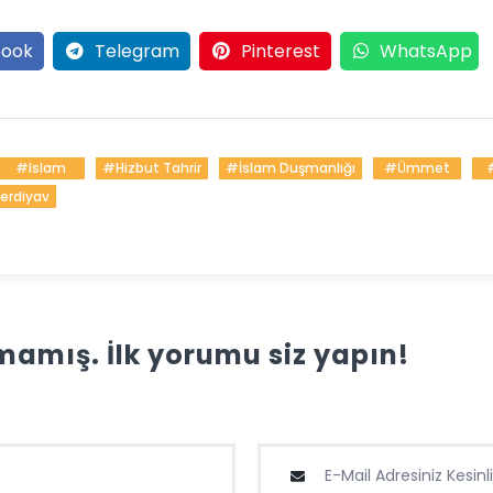
ook
Telegram
Pinterest
WhatsApp
#islam
#Hizbut Tahrir
#İslam Duşmanlığı
#ümmet
erdiyav
amış. İlk yorumu siz yapın!