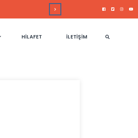
DUYURULAR
Hizb-
HİLAFET
İLETİŞİM