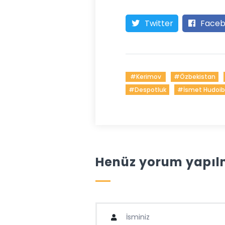
Twitter
Faceb
#Kerimov
#Özbekistan
#despotluk
#İsmet Hudoib
Henüz yorum yapılm