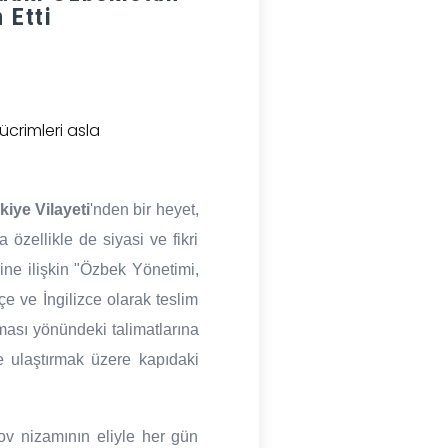
 Etti
crimleri asla
kiye Vilayeti
'nden bir heyet,
özellikle de siyasi ve fikri
ne ilişkin "Özbek Yönetimi,
e ve İngilizce olarak teslim
ması yönündeki talimatlarına
e ulaştırmak üzere kapıdaki
ov nizamının eliyle her gün