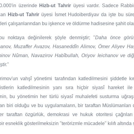
0.000'in üzerinde
Hizb-ut Tahrir
üyesi vardır. Sadece Rabbim
ulan
Hizb-ut Tahrir
üyesi İsmet Hudoiberdiyav da işte bu süre
tleri çalışanlarından bu işkence ve öldürme hadisesine şahit ola
u noktaya değinilerek şöyle denmiştir; "
Daha önce görüş
nov, Muzaffer Avazov, Hasaneddîn Alimov, Ömer Aliyev Has
ov Nûman, Navazirov Habîbullah, Oriyov Ieichanov ve diğerl
tir.
"
rimov'un vahşî yönetimi tarafından katledilmesini şiddetle 
stlerin katledilmesinin yanı sıra hiçbir siyasî hareket ile
nin, bu yönetimin her türlü siyasî muhalefeti susturma uğraş
an biri olduğu ve bu uygulamaların, bir taraftan Müslümanları di
er taraftan özgürlük, demokrasi ve hukuk otoritesi çağrıları
ir esneklik gösterilmeksizin "terörizmle mücadele" kılıfı altında 