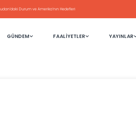
DEĞERLENDİRME
Haftalık Değerlendirme Toplantısı - 21 Temmuz 2026
GÜNDEM
FAALİYETLER
YAYINLAR