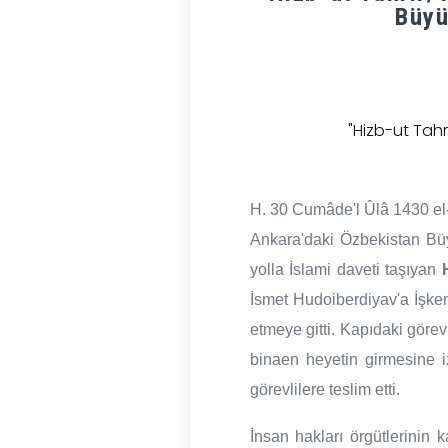
Büyü
"Hizb-ut Tah
H. 30 Cumâde'l Ûlâ 1430 el
Ankara'daki Özbekistan Büyü
yolla İslami daveti taşıyan
İsmet Hudoiberdiyav'a İşken
etmeye gitti. Kapıdaki görevl
binaen heyetin girmesine i
görevlilere teslim etti.
İnsan hakları örgütlerinin