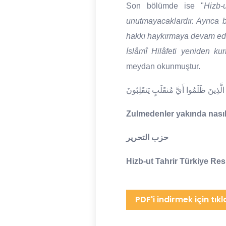
Son bölümde ise
"
Hizb-
unutmayacaklardır. Ayrıca 
hakkı haykırmaya devam edec
İslâmî Hilâfeti yeniden ku
meydan okunmuştur.
الَّذِينَ ظَلَمُوا أَيَّ مُنقَلَبٍ يَنقَلِبُونَ
Zulmedenler yakında nasıl b
حزب التحرير
Hizb-ut Tahrir Türkiye Re
PDF'i indirmek için tıkl