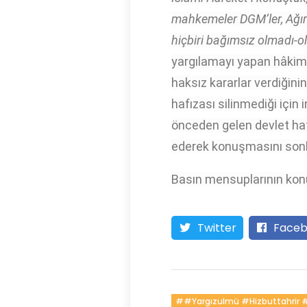
mahkemeler DGM’ler, Ağır 
hiçbiri bağımsız olmadı-o
yargılamayı yapan hâkimle
haksız kararlar verdiğini
hafızası silinmediği için 
önceden gelen devlet hafı
ederek konuşmasını sonl
Basın mensuplarının konu
Twitter
Faceb
##yargızulmü #hizbuttahrir 