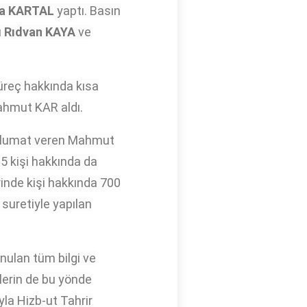
a KARTAL
yaptı. Basın
ı
Rıdvan KAYA
ve
üreç hakkında kısa
ahmut KAR aldı.
 malumat veren Mahmut
25 kişi hakkında da
nde kişi hakkında 700
suretiyle yapılan
nulan tüm bilgi ve
lerin de bu yönde
yla Hizb-ut Tahrir