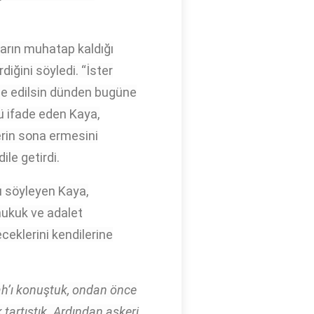
rın muhatap kaldığı
rdiğini söyledi. “İster
irse edilsin dünden bugüne
ü ifade eden Kaya,
erin sona ermesini
le getirdi.
nı söyleyen Kaya,
hukuk ve adalet
ceklerini kendilerine
ah’ı konuştuk, ondan önce
 tartıştık. Ardından askeri