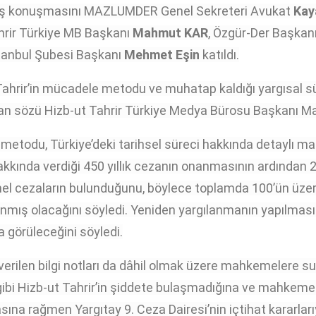
ılış konuşmasını MAZLUMDER Genel Sekreteri Avukat
Kay
hrir Türkiye MB Başkanı
Mahmut KAR
, Özgür-Der Başkan
tanbul Şubesi Başkanı
Mehmet Eşin
katıldı.
ahrir’in mücadele metodu ve muhatap kaldığı yargısal s
dan sözü Hizb-ut Tahrir Türkiye Medya Bürosu Başkanı M
a metodu, Türkiye’deki tarihsel süreci hakkında detaylı
hakkında verdiği 450 yıllık cezanın onanmasının ardından 
 cezaların bulunduğunu, böylece toplamda 100’ün üzeri
anmış olacağını söyledi. Yeniden yargılanmanın yapılması 
la görüleceğini söyledi.
rilen bilgi notları da dâhil olmak üzere mahkemelere su
 gibi Hizb-ut Tahrir’in şiddete bulaşmadığına ve mahkeme
asına rağmen Yargıtay 9. Ceza Dairesi’nin içtihat kararları