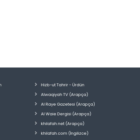
n
Hizb-ut Tahrir - Ürdün
Alwaqiyah TV (Arapça)
Al Raye Gazetesi (Arapça)
Al Waie Dergisi (Arapça)
khilafah.net (Arapça)
khilafah.com (İngilizce)