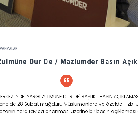
PANYALAR
Zulmüne Dur De / Mazlumder Basın Açı
KEZİ’NDE 'YARGI ZULMÜNE DUR DE' BAŞLIKLI BASIN AÇIKLAMA
enelde 28 Şubat mağduru Müslümanlara ve özelde Hizb-ut 
cezanın Yargıtay’ca onanması üzerine bir basın açıklaması