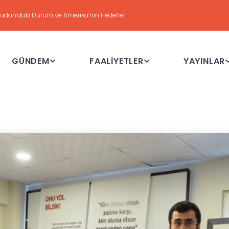
DEĞERLENDİRME
Haftalık Değerlendirme Toplantısı - 21 Temmuz 2026
GÜNDEM
FAALİYETLER
YAYINLAR