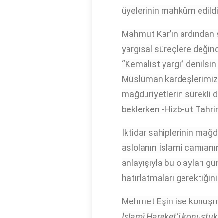
üyelerinin mahkûm edildiğ
Mahmut Kar’ın ardından 
yargısal süreçlere değindi 
“Kemalist yargı” denilsin
Müslüman kardeşlerimizin
mağduriyetlerin sürekli 
beklerken -Hizb-ut Tahrir
İktidar sahiplerinin mağd
aslolanın İslamî camianı
anlayışıyla bu olayları 
hatırlatmaları gerektiğini
Mehmet Eşin ise konuş
İslamî Hareket’i konuştuk,