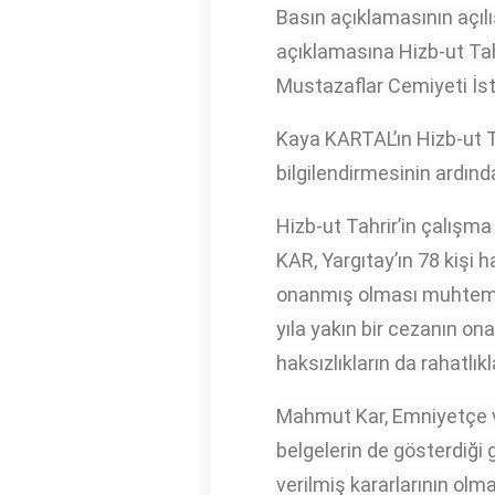
Basın açıklamasının aç
açıklamasına Hizb-ut Ta
Mustazaflar Cemiyeti İs
Kaya KARTAL’ın Hizb-ut T
bilgilendirmesinin ardın
Hizb-ut Tahrir’in çalışm
KAR, Yargıtay’ın 78 kişi 
onanmış olması muhtemel
yıla yakın bir cezanın on
haksızlıkların da rahatlık
Mahmut Kar, Emniyetçe ve
belgelerin de gösterdiği
verilmiş kararlarının olm