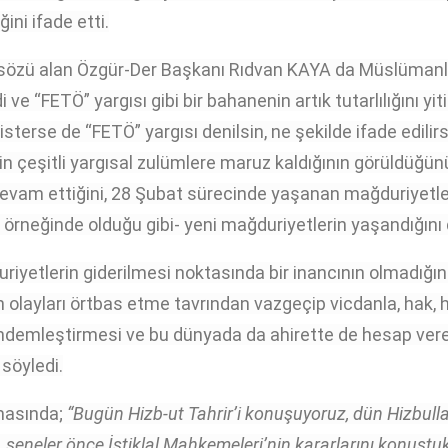
ini ifade etti.
sözü alan Özgür-Der Başkanı Rıdvan KAYA da Müslümanla
ve “FETÖ” yargısı gibi bir bahanenin artık tutarlılığını yiti
 isterse de “FETÖ” yargısı denilsin, ne şekilde ifade edil
 çeşitli yargısal zulümlere maruz kaldığının görüldüğün
devam ettiğini, 28 Şubat sürecinde yaşanan mağduriyetl
 örneğinde olduğu gibi- yeni mağduriyetlerin yaşandığını di
uriyetlerin giderilmesi noktasında bir inancının olmadığı
n olayları örtbas etme tavrından vazgeçip vicdanla, hak, 
gündemleştirmesi ve bu dünyada da ahirette de hesap vere
 söyledi.
masında;
“Bugün Hizb-ut Tahrir’i konuşuyoruz, dün Hizbull
 seneler önce İstiklal Mahkemeleri’nin kararlarını konuştuk