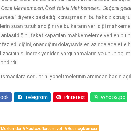
Ceza Mahkemeleri, Özel Yetkili Mahkemeler… Sağcısı geldi,
lamadı”
diyerek başladığı konuşmasını bu haksız soruştur
rin şuan tutuklandığını ve bu kararın verildiği mahkemele
n anlaşıldığını, fakat kapatılan mahkemelerce verilen bu h
infaz edildiğini, onandığını dolayısıyla en azında adaletle
zasının silinerek yeniden yargılanmaların yolunun açılma
andırdı.
şmacılara sorularını yöneltmelerinin ardından basın açı
ook
Telegram
Pinterest
WhatsApp
#mazlumder #mustazaflarcemiyeti #basınaçıklaması