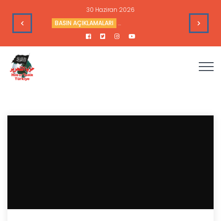
28 Haziran 2026
’nin Çıkarlarına Hizmet Ediyor
SİYASİ ANALİZLER
Sudan’daki Durum ve Amerika’nın Hedef