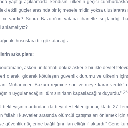
nda yaptığı açıklamada, kendisini ülkenin geçici cumhurbaşka
i etkili güçler arasında bir iç mesele midir, yoksa uluslararası
 mi vardır? Sonra Bazum’un vatana ihanetle suçlandığı ha
ıl anlamalıyız?
ağıdaki hususlara bir göz atacağız:
lerin arka planı:
ramane, askeri üniformalı dokuz askerle birlikte devlet telev
ri olarak, giderek kötüleşen güvenlik durumu ve ülkenin içi
anı Muhammed Bazum rejimine son vermeye karar verdik” de
(26
ının uygulanacağını, tüm sınırların kapatılacağını duyurdu.”
ü bekleyişinin ardından darbeyi desteklediğini açıkladı. 27 T
unun “silahlı kuvvetler arasında ölümcül çatışmaları önlemek 
güvenlik güçlerine bağlılığını ilan ettiğini” aktardı.” Genel