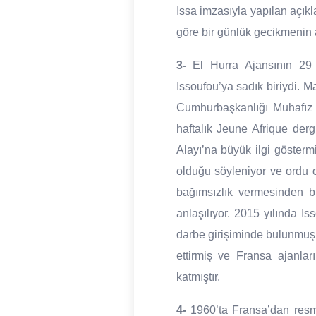
Issa imzasıyla yapılan açıkl
göre bir günlük gecikmenin 
3-
El Hurra Ajansının 29 
Issoufou’ya sadık biriydi. 
Cumhurbaşkanlığı Muhafız Al
haftalık Jeune Afrique der
Alayı’na büyük ilgi göstermi
olduğu söyleniyor ve ordu 
bağımsızlık vermesinden 
anlaşılıyor. 2015 yılında I
darbe girişiminde bulunmuş 
ettirmiş ve Fransa ajanlar
katmıştır.
4-
1960’ta Fransa’dan resmi