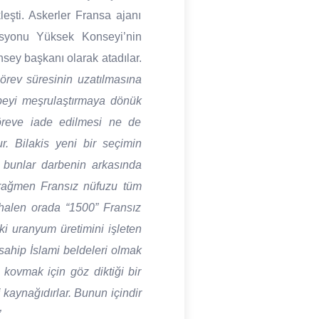
eşti. Askerler Fransa ajanı
syonu Yüksek Konseyi’nin
sey başkanı olarak atadılar.
örev süresinin uzatılmasına
rbeyi meşrulaştırmaya dönük
göreve iade edilmesi ne de
r. Bilakis yeni bir seçimin
m bunlar darbenin arkasında
e rağmen Fransız nüfuzu tüm
 halen orada “1500” Fransız
ki uranyum üretimini işleten
sahip İslami beldeleri olmak
 kovmak için göz diktiği bir
 kaynağıdırlar. Bunun içindir
”