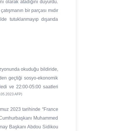
nı olarak atadığını duyurdu.
 çatışmanın bir parçası mıdır
lde tutuklanmayıp dışarıda
izyonunda okuduğu bildiride,
nden geçtiği sosyo-ekonomik
di ve 22:00-05:00 saatleri
.05.2023 AFP)
emmuz 2023 tarihinde “France
için Cumhurbaşkanı Muhammed
kurmay Başkanı Abdou Sidikou