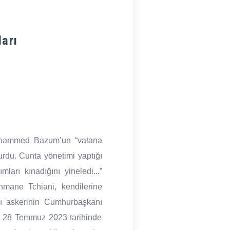
ları
Muhammed Bazum’un “vatana
urdu. Cunta yönetimi yaptığı
arı kınadığını yineledi...”
hmane Tchiani, kendilerine
yı askerinin Cumhurbaşkanı
a 28 Temmuz 2023 tarihinde