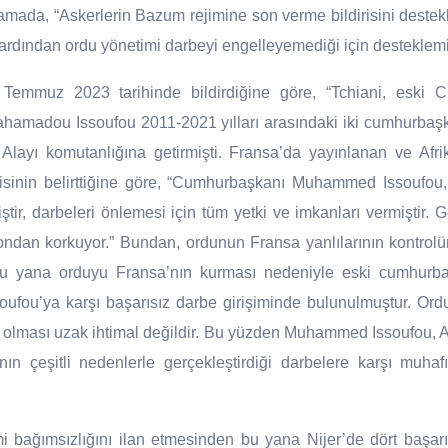
amada, “Askerlerin Bazum rejimine son verme bildirisini destekle
ardından ordu yönetimi darbeyi engelleyemediği için desteklemiş
Temmuz 2023 tarihinde bildirdiğine göre, “Tchiani, esk
Mahamadou Issoufou 2011-2021 yılları arasındaki iki cumhurbaş
ayı komutanlığına getirmişti. Fransa’da yayınlanan ve Afrika 
gisinin belirttiğine göre, “Cumhurbaşkanı Muhammed Issoufo
ştir, darbeleri önlemesi için tüm yetki ve imkanları vermiştir. G
ondan korkuyor.” Bundan, ordunun Fransa yanlılarının kontrolü
bu yana orduyu Fransa’nın kurması nedeniyle eski cumhurba
ssoufou’ya karşı başarısız darbe girişiminde bulunulmuştur. Ord
olması uzak ihtimal değildir. Bu yüzden Muhammed Issoufou, A
ının çeşitli nedenlerle gerçekleştirdiği darbelere karşı muha
 bağımsızlığını ilan etmesinden bu yana Nijer’de dört başarıl