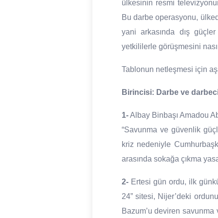
ülkesinin resmi televizyonu
Bu darbe operasyonu, ülkedek
yani arkasında dış güçler
yetkililerle görüşmesini nas
Tablonun netleşmesi için aş
Birincisi: Darbe ve darbeci
1-
Albay Binbaşı Amadou Abou
“Savunma ve güvenlik güçle
kriz nedeniyle Cumhurbaşk
arasında sokağa çıkma yasağ
2-
Ertesi gün ordu, ilk günk
24” sitesi, Nijer’deki ord
Bazum’u deviren savunma ve 