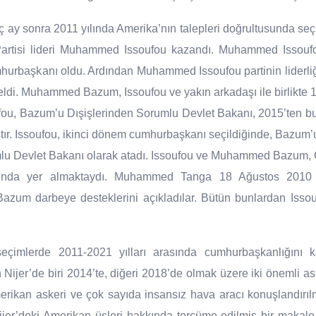
 ay sonra 2011 yılında Amerika’nın talepleri doğrultusunda seçim
artisi lideri Muhammed Issoufou kazandı. Muhammed Issoufo
hurbaşkanı oldu. Ardından Muhammed Issoufou partinin liderli
eldi. Muhammed Bazum, Issoufou ve yakın arkadaşı ile birlikte 1
oufou, Bazum’u Dışişlerinden Sorumlu Devlet Bakanı, 2015’ten
tır. Issoufou, ikinci dönem cumhurbaşkanı seçildiğinde, Bazum’u
mlu Devlet Bakanı olarak atadı. Issoufou ve Muhammed Bazu
asında yer almaktaydı. Muhammed Tanga 18 Ağustos 2010 t
 Bazum darbeye desteklerini açıkladılar. Bütün bunlardan Is
imlerde 2011-2021 yılları arasında cumhurbaşkanlığını k
in Nijer’de biri 2014’te, diğeri 2018’de olmak üzere iki önemli a
merikan askeri ve çok sayıda insansız hava aracı konuşlandırı
ijer’deki Amerikan üsleri hakkında tercüme edilmiş bir makale