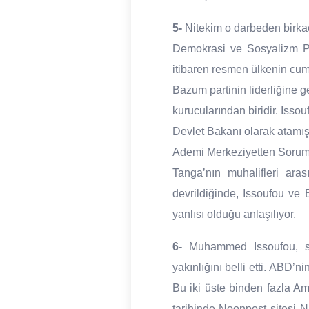
5-
Nitekim o darbeden birkaç
Demokrasi ve Sosyalizm P
itibaren resmen ülkenin cum
Bazum partinin liderliğine g
kurucularından biridir. Iss
Devlet Bakanı olarak atamış
Ademi Merkeziyetten Soru
Tanga’nın muhalifleri ar
devrildiğinde, Issoufou ve
yanlısı olduğu anlaşılıyor.
6-
Muhammed Issoufou, seç
yakınlığını belli etti. ABD’n
Bu iki üste binden fazla A
tarihinde Noonpost sitesi N