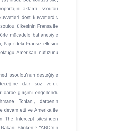
ortajını aktardı. Issoufou
vvetleri dost kuvvetlerdir.
soufou, ülkesinin Fransa ile
terörle mücadele bahanesiyle
, Nijer’deki Fransız etkisini
 soktuğu Amerikan nüfuzunu
d Issoufou’nun desteğiyle
eceğine dair söz verdi.
darbe girişimi engellendi.
hmane Tchiani, darbenin
e devam etti ve Amerika ile
an The Intercept sitesinden
i Bakanı Blinken’e “ABD’nin