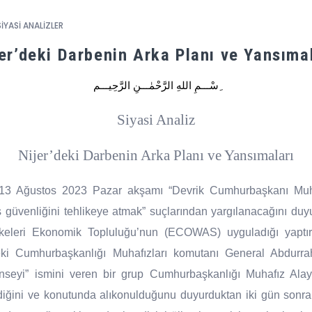
SİYASİ ANALİZLER
er’deki Darbenin Arka Planı ve Yansıma
ِسْـــمِ اللهِ الرَّحْمٰـــنِ الرَّحِيـــم
Siyasi Analiz
Nijer’deki Darbenin Arka Planı ve Yansımaları
i, 13 Ağustos 2023 Pazar akşamı “Devrik Cumhurbaşkanı 
ış güvenliğini tehlikeye atmak” suçlarından yargılanacağını duy
keleri Ekonomik Topluluğu’nun (ECOWAS) uyguladığı yaptırıml
ki Cumhurbaşkanlığı Muhafızları komutanı General Abdurra
seyi” ismini veren bir grup Cumhurbaşkanlığı Muhafız Ala
ini ve konutunda alıkonulduğunu duyurduktan iki gün sonr