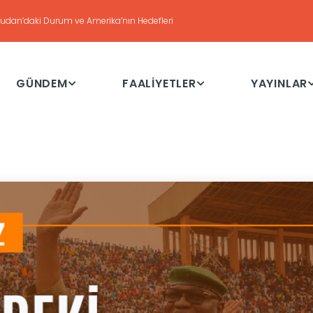
DEĞERLENDİRME
Haftalık Değerlendirme Toplantısı - 21 Temmuz 2026
GÜNDEM
FAALİYETLER
YAYINLAR