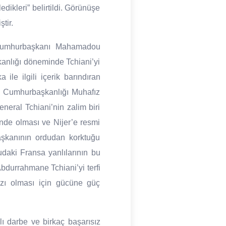
dikleri” belirtildi. Görünüşe
tir.
i Cumhurbaşkanı Mahamadou
kanlığı döneminde Tchiani’yi
ile ilgili içerik barındıran
u, Cumhurbaşkanlığı Muhafız
eneral Tchiani’nin zalim biri
nde olması ve Nijer’e resmi
şkanının ordudan korktuğu
udaki Fransa yanlılarının bu
bdurrahmane Tchiani’yi terfi
fızı olması için gücüne güç
ı darbe ve birkaç başarısız