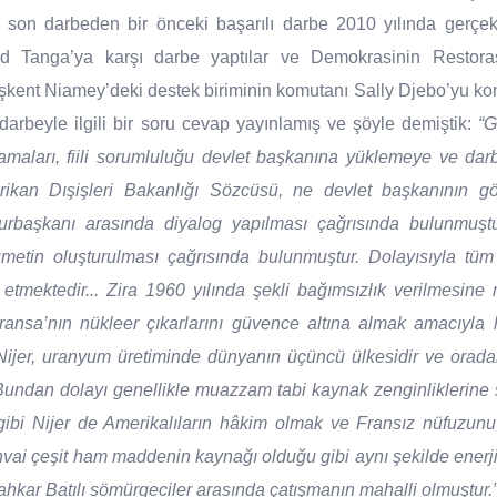
u son darbeden bir önceki başarılı darbe 2010 yılında gerçekl
Tanga’ya karşı darbe yaptılar ve Demokrasinin Restora
kent Niamey’deki destek biriminin komutanı Sally Djebo’yu kon
arbeyle ilgili bir soru cevap yayınlamış ve şöyle demiştik:
“G
amaları, fiili sorumluluğu devlet başkanına yüklemeye ve da
erikan Dışişleri Bakanlığı Sözcüsü, ne devlet başkanının 
urbaşkanı arasında diyalog yapılması çağrısında bulunmuştu
metin oluşturulması çağrısında bulunmuştur. Dolayısıyla tü
 etmektedir... Zira 1960 yılında şekli bağımsızlık verilmesin
ransa’nın nükleer çıkarlarını güvence altına almak amacıyla
Nijer, uranyum üretiminde dünyanın üçüncü ülkesidir ve orada
r. Bundan dolayı genellikle muazzam tabi kaynak zenginliklerine 
 gibi Nijer de Amerikalıların hâkim olmak ve Fransız nüfuzunu
, envai çeşit ham maddenin kaynağı olduğu gibi aynı şekilde enerji
ahkar Batılı sömürgeciler arasında çatışmanın mahalli olmuştur.