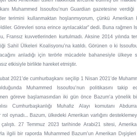
nı Muhammed Issoufou’nun Guardian gazetesine verdiği röp
ler terimini kullanmaktan hoşlanmıyorum, çünkü Amerikan ku
ldiler. Görevleri sona erince ayrılacaklar” dedi. Buna rağmen Is
korudu, Fransız kuvvetlerinden kurtulmadı. Aksine 2014 yılında 
tiği Sahil Ülkeleri Koalisyonu’na katıldı. Görünen o ki Issoufou
cağını anladığı için terörle mücadele bahanesiyle ülkeye
 etkisiyle birlikte hareket etmiştir.
t 2021’de cumhurbaşkanı seçilip 1 Nisan 2021’de Muhamme
lduğunda Muhammed Issoufou’nun politikasını takip ed
en göreve başlamasından iki gün önce Bazum’a yönelik bir 
ısı Cumhurbaşkanlığı Muhafız Alayı komutanı Abdurra
 rol oynadı... Bazum, ülkedeki Amerikan varlığını desteklemey
in çalıştı. 27 Temmuz 2023 tarihinde Arabi21 sitesi, Amerik
ıyla ilgili bir raporda Muhammed Bazum’un Amerikan Dışişler