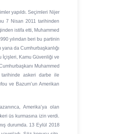
ler yapıldı. Seçimleri Nijer
u 7 Nisan 2011 tarihinden
ğinden istifa etti, Muhammed
990 yılından beri bu partinin
 bu yana da Cumhurbaşkanlığı
 İçişleri, Kamu Güvenliği ve
m, Cumhurbaşkanı Muhammed
arihinde askeri darbe ile
soufou ve Bazum’un Amerikan
azanınca, Amerika’ya olan
skeri üs kurmasına izin verdi.
lmış durumda. 13 Eylül 2018
 yayınladı. Söz konusu site,