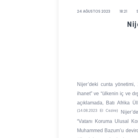
24 AĞUSTOS 2023
18:21
Nij
Nijer’deki cunta yönetim
ihanet” ve “ülkenin iç ve d
açıklamada, Batı Afrika Ül
(14.08.2023 El Cezire)
Nijer’de
“Vatanı Koruma Ulusal Kon
Muhammed Bazum’u devirdiğ