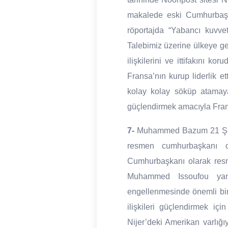
makalede eski Cumhurbaşka
röportajda “Yabancı kuvvet
Talebimiz üzerine ülkeye ge
ilişkilerini ve ittifakını 
Fransa’nın kurup liderlik et
kolay kolay söküp atamaya
güçlendirmek amacıyla Fransız
7-
Muhammed Bazum 21 Şuba
resmen cumhurbaşkanı o
Cumhurbaşkanı olarak resm
Muhammed Issoufou yanl
engellenmesinde önemli bir
ilişkileri güçlendirmek iç
Nijer’deki Amerikan varlığ