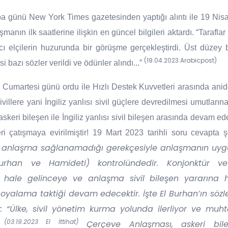
günü New York Times gazetesinden yaptığı alıntı ile 19 Nisa
şmanın ilk saatlerine ilişkin en güncel bilgileri aktardı. “Tarafl
elçilerin huzurunda bir görüşme gerçekleştirdi. Üst düzey 
(19.04.2023 Arabicpost)
bazı sözler verildi ve ödünler alındı...”
umartesi günü ordu ile Hızlı Destek Kuvvetleri arasında anide
sivillere yani İngiliz yanlısı sivil güçlere devredilmesi umutların
keri bileşen ile İngiliz yanlısı sivil bileşen arasında devam e
i çatışmaya evirilmiştir! 19 Mart 2023 tarihli soru cevapta 
anlaşma sağlanamadığı gerekçesiyle anlaşmanın uygu
Burhan ve Hamideti) kontrolündedir. Konjonktür 
şli hale gelinceye ve anlaşma sivil bileşen yararına he
 oyalama taktiği devam edecektir. İşte El Burhan’ın sözl
: “Ülke, sivil yönetim kurma yolunda ilerliyor ve muht
(03.19.2023 El İttihat)
”
Çerçeve Anlaşması, askeri bileş