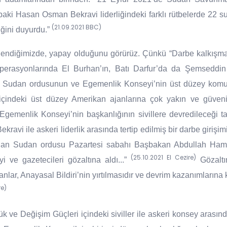
ki Hasan Osman Bekravi liderliğindeki farklı rütbelerde 22 su
(21.09.2021 BBC)
ğini duyurdu.”
endiğimizde, yapay olduğunu görürüz. Çünkü “Darbe kalkışması
erasyonlarında El Burhan’ın, Batı Darfur’da da Şemseddin K
, Sudan ordusunun ve Egemenlik Konseyi’nin üst düzey komuta
içindeki üst düzey Amerikan ajanlarına çok yakın ve güvenil
 Egemenlik Konseyi’nin başkanlığının sivillere devredileceği 
ravi ile askeri liderlik arasında tertip edilmiş bir darbe girişi
ından Sudan ordusu Pazartesi sabahı Başbakan Abdullah Ham
(25.10.2021 El Cezire)
yi ve gazetecileri gözaltına aldı...”
Gözaltı
lar, Anayasal Bildiri’nin yırtılmasıdır ve devrim kazanımlarına ka
re)
 ve Değişim Güçleri içindeki siviller ile askeri konsey arası