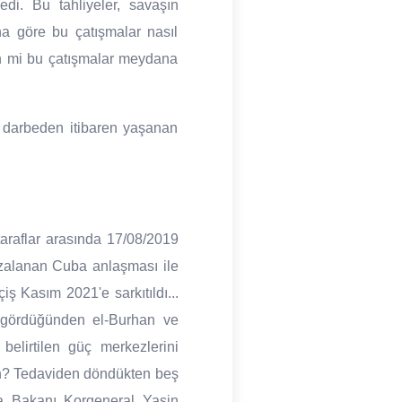
edi. Bu tahliyeler, savaşın
na göre bu çatışmalar nasıl
çin mi bu çatışmalar meydana
ri darbeden itibaren yaşanan
 taraflar arasında 17/08/2019
mzalanan Cuba anlaşması ile
iş Kasım 2021'e sarkıtıldı...
öngördüğünden el-Burhan ve
belirtilen güç merkezlerini
den? Tedaviden döndükten beş
a Bakanı Korgeneral Yasin