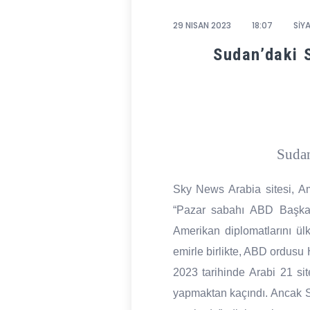
29 NISAN 2023
18:07
SİYA
Sudan’daki S
Sudan
Sky News Arabia sitesi, Am
“Pazar sabahı ABD Başkan
Amerikan diplomatlarını ül
emirle birlikte, ABD ordusu
2023 tarihinde Arabi 21 sit
yapmaktan kaçındı. Ancak S