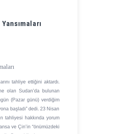
a Yansımaları
maları
ı tahliye ettiğini aktardı.
hne olan Sudan’da bulunan
Bugün (Pazar günü) verdiğim
yona başladı” dedi. 23 Nisan
rın tahliyesi hakkında yorum
ransa ve Çin’in “önümüzdeki