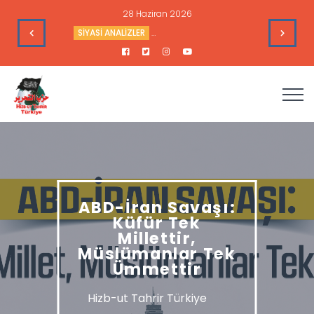
28 Haziran 2026
’nin Çıkarlarına Hizmet Ediyor
SİYASİ ANALİZLER
Sudan’daki Durum ve Amerika’nın Hedef
ABD-İran Savaşı:
Küfür Tek
Millettir,
Müslümanlar Tek
Ümmettir
Hizb-ut Tahrir Türkiye