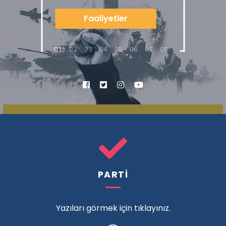
Faaliyetler
1
2
3
4
5
6
7
8
PARTİ
Yazıları görmek için tıklayınız.