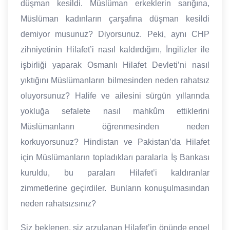
düşman kesildi. Müslüman erkeklerin sarığına,
Müslüman kadınların çarşafına düşman kesildi
demiyor musunuz? Diyorsunuz. Peki, aynı CHP
zihniyetinin Hilafet’i nasıl kaldırdığını, İngilizler ile
işbirliği yaparak Osmanlı Hilafet Devleti’ni nasıl
yıktığını Müslümanların bilmesinden neden rahatsız
oluyorsunuz? Halife ve ailesini sürgün yıllarında
yokluğa sefalete nasıl mahkûm ettiklerini
Müslümanların öğrenmesinden neden
korkuyorsunuz? Hindistan ve Pakistan’da Hilafet
için Müslümanların topladıkları paralarla İş Bankası
kuruldu, bu paraları Hilafet’i kaldıranlar
zimmetlerine geçirdiler. Bunların konuşulmasından
neden rahatsızsınız?
Siz beklenen, siz arzulanan Hilafet’in önünde engel