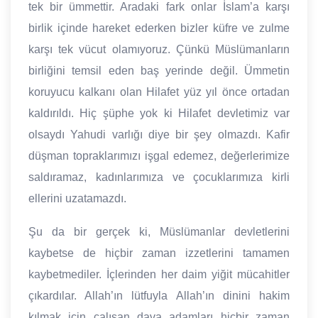
tek bir ümmettir. Aradaki fark onlar İslam’a karşı
birlik içinde hareket ederken bizler küfre ve zulme
karşı tek vücut olamıyoruz. Çünkü Müslümanların
birliğini temsil eden baş yerinde değil. Ümmetin
koruyucu kalkanı olan Hilafet yüz yıl önce ortadan
kaldırıldı. Hiç şüphe yok ki Hilafet devletimiz var
olsaydı Yahudi varlığı diye bir şey olmazdı. Kafir
düşman topraklarımızı işgal edemez, değerlerimize
saldıramaz, kadınlarımıza ve çocuklarımıza kirli
ellerini uzatamazdı.
Şu da bir gerçek ki, Müslümanlar devletlerini
kaybetse de hiçbir zaman izzetlerini tamamen
kaybetmediler. İçlerinden her daim yiğit mücahitler
çıkardılar. Allah’ın lütfuyla Allah’ın dinini hakim
kılmak için çalışan dava adamları hiçbir zaman