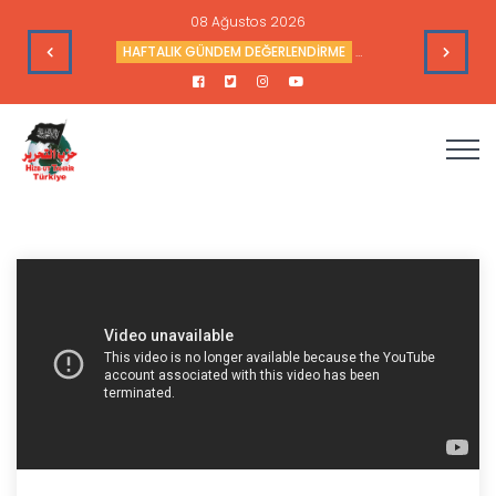
08 Ağustos 2026
nçlerinden Alaaddin Özdemir’in Vefatını Duyurur
HAFTALIK GÜNDEM DEĞERLENDİRME
Haftalık Değerlendir