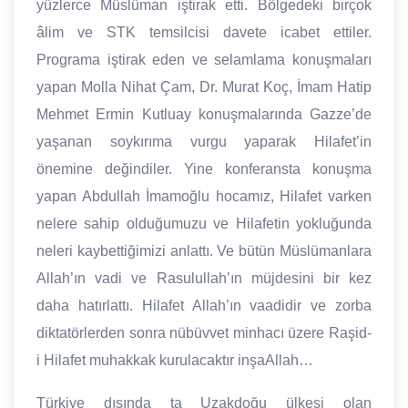
yüzlerce Müslüman iştirak etti. Bölgedeki birçok
âlim ve STK temsilcisi davete icabet ettiler.
Programa iştirak eden ve selamlama konuşmaları
yapan Molla Nihat Çam, Dr. Murat Koç, İmam Hatip
Mehmet Ermin Kutluay konuşmalarında Gazze’de
yaşanan soykırıma vurgu yaparak Hilafet’in
önemine değindiler. Yine konferansta konuşma
yapan Abdullah İmamoğlu hocamız, Hilafet varken
nelere sahip olduğumuzu ve Hilafetin yokluğunda
neleri kaybettiğimizi anlattı. Ve bütün Müslümanlara
Allah’ın vadi ve Rasulullah’ın müjdesini bir kez
daha hatırlattı. Hilafet Allah’ın vaadidir ve zorba
diktatörlerden sonra nübüvvet minhacı üzere Raşid-
i Hilafet muhakkak kurulacaktır inşaAllah…
Türkiye dışında ta Uzakdoğu ülkesi olan