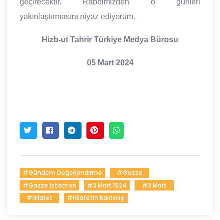
geçirecektir. Rabbimizden o günleri
yakınlaştırmasını niyaz ediyorum.
Hizb-ut Tahrir Türkiye Medya Bürosu
05 Mart 2024
#gündem Değerlendirme
#gazze
#gazze Istismarı
#3 Mart 1924
#3 Mart
#hilafet
#hilafetin Kaldırılışı