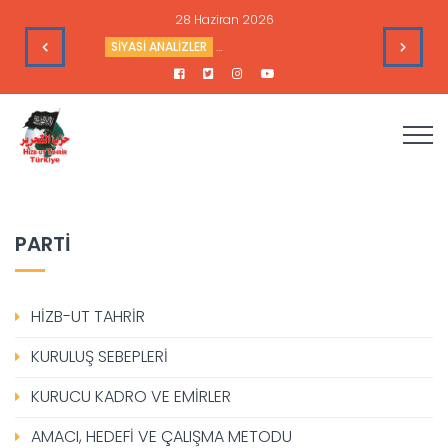
16 Haziran 2026
ka’nın Hedefleri
HAFTALIK GÜNDEM DEĞERLENDİRME
Haftalık
PARTİ
HİZB-UT TAHRİR
KURULUŞ SEBEPLERİ
KURUCU KADRO VE EMİRLER
AMACI, HEDEFİ VE ÇALIŞMA METODU